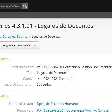
ries 4.3.1.01 - Legajos de Docentes
e González, Beatriz
Legajos de Docentes
r languages available
y area
Reference code
PY PY.FP.GDAC01 Politécnica/Gestión Documental/A
Title
Legajos de Docentes
Date(s)
1992-1992 (Creation)
Level of description
Subseries
 area
Name of creator
Dpto. de Recursos Humanos
Repository
Politécnica/Gestión Documental/Archivo Central