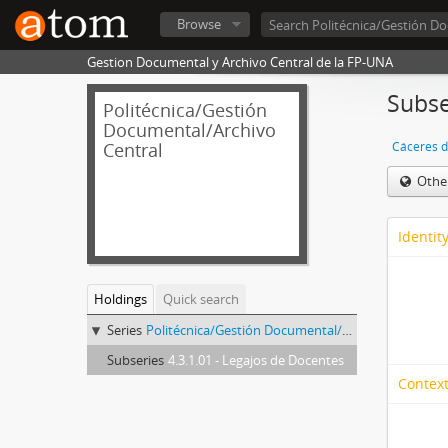
Browse
Gestion Documental y Archivo Central de la FP-UNA
Subse
Politécnica/Gestión
Documental/Archivo
Central
Cáceres d
Othe
Identit
Holdings
Quick search
Series
Politécnica/Gestión Documental/Archivo Central - Cáceres de González, Beatriz
Subseries
4.3.1.01 - Legajos de Docentes
Context