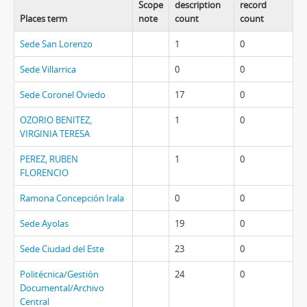
Scope
description
record
Places term
note
count
count
Sede San Lorenzo
1
0
Sede Villarrica
0
0
Sede Coronel Oviedo
17
0
OZORIO BENITEZ,
1
0
VIRGINIA TERESA
PEREZ, RUBEN
1
0
FLORENCIO
Ramona Concepción Irala
0
0
Sede Ayolas
19
0
Sede Ciudad del Este
23
0
Politécnica/Gestión
24
0
Documental/Archivo
Central