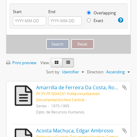
Start
End
Overlapping
Exact
Print preview
View:
Sort by:
Identifier
Direction:
Ascending
Amarrilla de Ferreira Da Costa, Rosa Isabel
PY PY.FP.GDAC01 Politécnica/Gestión
Documental/Archivo Central
Series
1975-1995
Dpto. de Recursos Humanos
Acosta Machuca, Edgar Ambrosio
Politécnica/Gestión Documental/Archivo Central