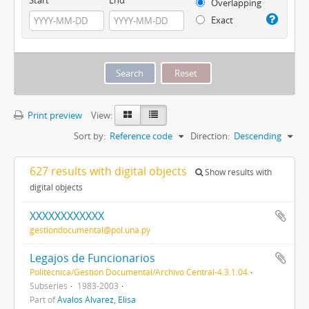
Overlapping
Exact
Print preview
View:
Sort by:
Reference code
Direction:
Descending
627 results with digital objects
Show results with
digital objects
XXXXXXXXXXXX
gestiondocumental@pol.una.py
Legajos de Funcionarios
Politécnica/Gestión Documental/Archivo Central-4.3.1.04
Subseries
1983-2003
Part of
Ávalos Álvarez, Elisa