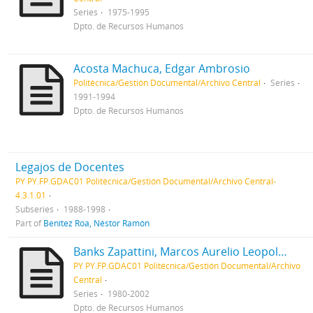
Series
1975-1995
Dpto. de Recursos Humanos
Acosta Machuca, Edgar Ambrosio
Politécnica/Gestión Documental/Archivo Central
Series
1991-1994
Dpto. de Recursos Humanos
Legajos de Docentes
PY PY.FP.GDAC01 Politécnica/Gestión Documental/Archivo Central-
4.3.1.01
Subseries
1988-1998
Part of
Benítez Roa, Néstor Ramón
Banks Zapattini, Marcos Aurelio Leopoldo
PY PY.FP.GDAC01 Politécnica/Gestión Documental/Archivo
Central
Series
1980-2002
Dpto. de Recursos Humanos