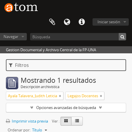
Iniciar sesión
Navegar
Gestion Documental y Archivo Central de la FP-UNA
Filtros
Mostrando 1 resultados
Descripción archivística
Ayala Talavera, Judith Leticia
Legajos Docentes
Opciones avanzadas de búsqueda
Imprimir vista previa
Ver :
Ordenar por:
Título