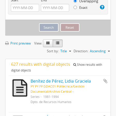
Overlapping
Exact
Print preview
View:
Sort by:
Title
Direction:
Ascending
627 results with digital objects
Show results with
digital objects
Benítez de Pérez, Lidia Graciela
PY PY.FP.GDAC01 Politécnica/Gestión
Documental/Archivo Central
Series
1981-1994
Dpto. de Recursos Humanos