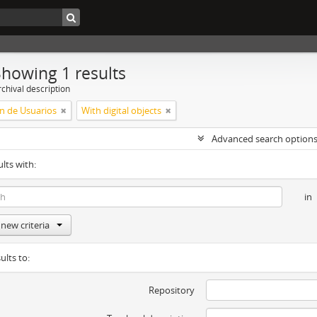
Showing 1 results
chival description
n de Usuarios
With digital objects
Advanced search option
ults with:
in
new criteria
ults to:
Repository