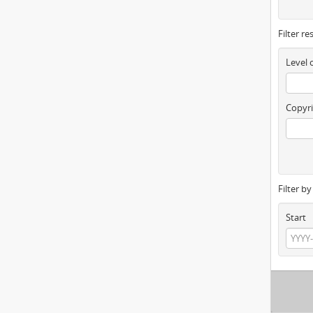
Filter re
Level 
Copyri
Filter b
Start