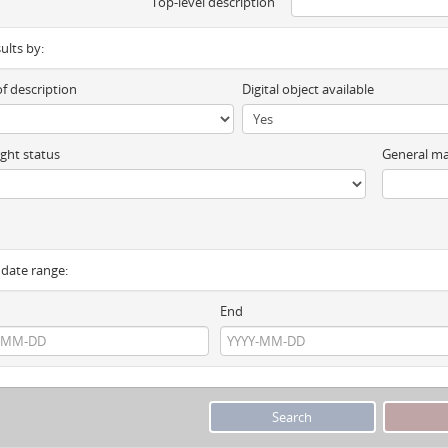
Top-level description
sults by:
of description
Digital object available
ght status
General ma
y date range:
End