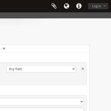
Log in
s