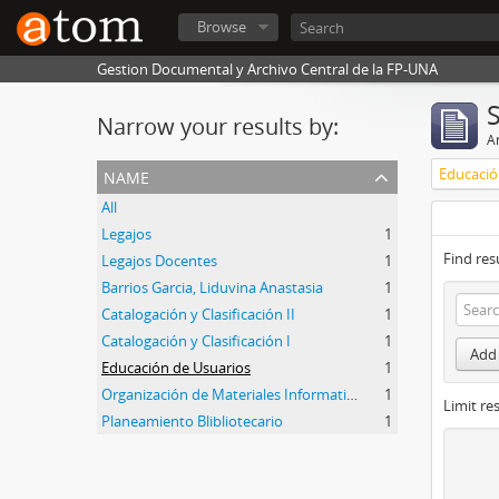
Browse
Gestion Documental y Archivo Central de la FP-UNA
Narrow your results by:
Ar
name
Educació
All
Legajos
1
Find res
Legajos Docentes
1
Barrios Garcia, Liduvina Anastasia
1
Catalogación y Clasificación II
1
Catalogación y Clasificación I
1
Add 
Educación de Usuarios
1
Organización de Materiales Informativos I
1
Limit res
Planeamiento Blibliotecario
1