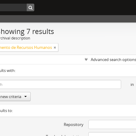
Showing 7 results
chival description
mento de Recursos Humanos
Advanced search option
ults with:
in
new criteria
ults to:
Repository