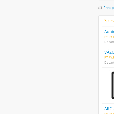
Print 
3 res
Aqui
PY PY.
Depar
VÁZQ
PY PY.
Depar
ARGU
PY PY