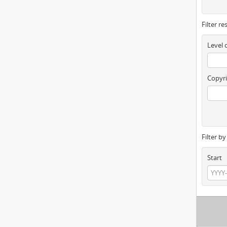
Filter re
Level 
Copyri
Filter b
Start