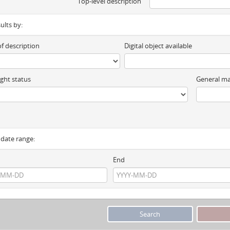
Top-level description
sults by:
of description
Digital object available
ght status
General ma
y date range:
End