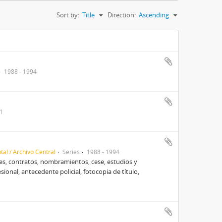
Sort by:
Title
Direction:
Ascending
1988 - 1994
1
al / Archivo Central
Series
1988 - 1994
s, contratos, nombramientos, cese, estudios y
sional, antecedente policial, fotocopia de título,