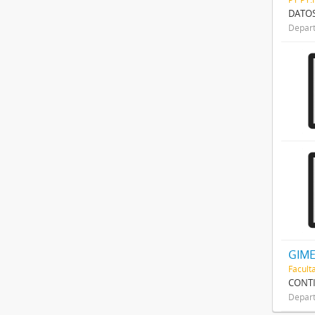
DATOS
Depar
GIME
Facult
CONTI
Depar