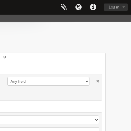
Log in
s