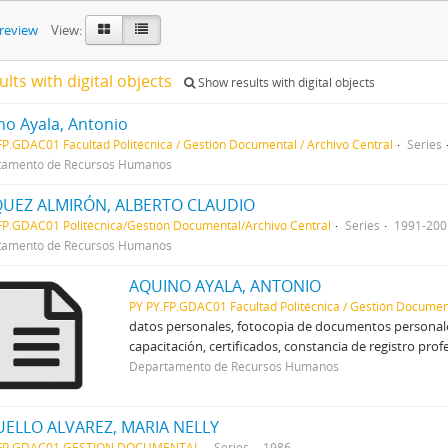
preview
View:
ults with digital objects
Show results with digital objects
no Ayala, Antonio
FP.GDAC01 Facultad Politécnica / Gestión Documental / Archivo Central
Series
tamento de Recursos Humanos
UEZ ALMIRÓN, ALBERTO CLAUDIO
FP.GDAC01 Politécnica/Gestión Documental/Archivo Central
Series
1991-200
tamento de Recursos Humanos
AQUINO AYALA, ANTONIO
PY PY.FP.GDAC01 Facultad Politécnica / Gestión Document
datos personales, fotocopia de documentos personale
capacitación, certificados, constancia de registro profe
Departamento de Recursos Humanos
ELLO ALVAREZ, MARIA NELLY
.FP.GDAC01 GESTION DOCUMENTAL
Series
1986